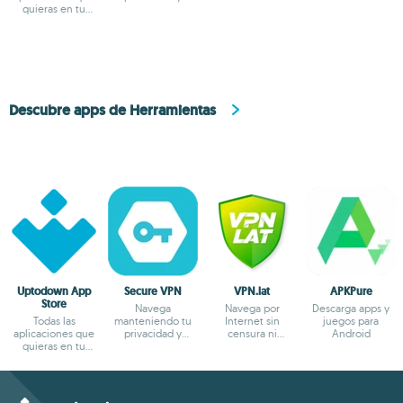
quieras en tu
anonimato
bloqueos
terminal Android
Descubre apps de Herramientas
Uptodown App
Secure VPN
VPN.lat
APKPure
Store
Navega
Navega por
Descarga apps y
Todas las
manteniendo tu
Internet sin
juegos para
aplicaciones que
privacidad y
censura ni
Android
quieras en tu
anonimato
bloqueos
terminal Android