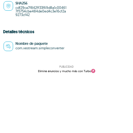
SHA256
cdf29ca7f842ff33f69d8a1c00461
7f5754cbe484de0ed4c3e16cf2a
9273cf42
Detalles técnicos
Nombre de paquete
com.xestream.simpleconverter
PUBLICIDAD
Elimina anuncios y mucho más con Turbo