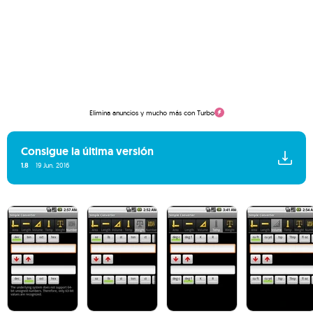
Elimina anuncios y mucho más con Turbo
Consigue la última versión
1.8
19 Jun. 2016