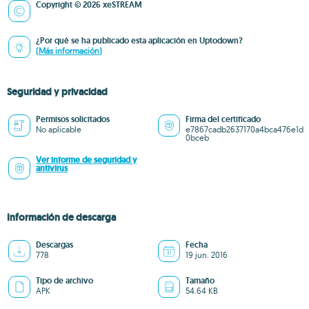
Copyright © 2026 xeSTREAM
¿Por qué se ha publicado esta aplicación en Uptodown?
(Más información)
Seguridad y privacidad
Permisos solicitados
Firma del certificado
No aplicable
e7867cadb2637170a4bca476e1d
0bceb
Ver informe de seguridad y
antivirus
Información de descarga
Descargas
Fecha
778
19 jun. 2016
Tipo de archivo
Tamaño
APK
54.64 KB