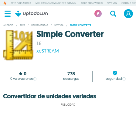
BETA PUBG MOBILE
MY HERO ACADEMIA UNITED SURVIVAL
TOCA BOCA WORLD
APPS VPN
GOOGLE SHE
ANDROID
/
APPS
/
HERRAMIENTAS
/
SISTEMA
/
SIMPLE CONVERTER
Simple Converter
1.8
xeSTREAM
0
778
0
valoraciones
descargas
seguridad
Convertidor de unidades variadas
PUBLICIDAD