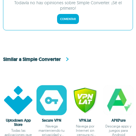
Todavía no hay opiniones sobre Simple Converter. ¡Sé el
primero!
COMENTAR
Similar a Simple Converter
Uptodown App
Secure VPN
VPN.lat
APKPure
Store
Navega
Navega por
Descarga apps y
Todas las
manteniendo tu
Internet sin
juegos para
aplicaciones que
privacidad y
censura ni
Android